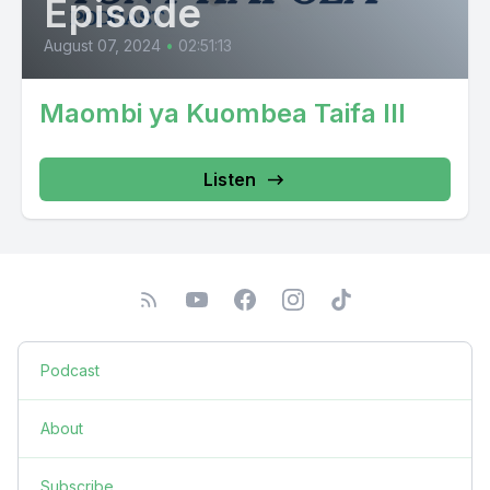
Episode
August 07, 2024
•
02:51:13
Maombi ya Kuombea Taifa III
Listen
Podcast
About
Subscribe