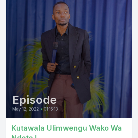
[00:02:07] Speaker A: Mungu hakubariki. Mungera hakua
kusikiliza maneno hawa ya Mungu. Najua ya mekujenga, ya
mekuinua. Nawezo ka tufatlia pia ibadazetu live kwanjia ya
YouTube na mitanda yetu mgini ya kijamii. Lakini pia kama
ungependa kushiriki pamoja nasi kwanjia ya Sadaka najua ya
maneno hawa ya makubariki. Ni kwa 0762 153 539. Lakini pia
unayozo ka tureachout kwa namba hizo hizo kwanjia ya
Episode
May 12, 2022
•
01:15:13
Kutawala Ulimwengu Wako Wa
Ndoto I