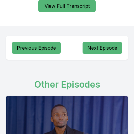
[00:00:21] Speaker B: Just as the number division is, no wall
View Full Transcript
you'll fail to break.
Kwenye maoffice, vikao vita gawanika kwa sababu yako. The
minute wanajadili agenda yako, wanataya kufanya ubaya,
gafla kuna mga waniku.
Previous Episode
Next Episode
This is a very good blessing.
Kwa sababu ukiikuta baari asha mbele, inagawanika,
inapishanjia.
Other Episodes
Ukiukuta ukuta wayeriko mbele, unapasuka, unapishanjia.
Kwa hivyo, kwa hivyo, kwa hivyo, kwa hivyo, kwa hivyo, kwa
hivyo, kwa hivyo, kwa hivyo, kwa hivyo, kwa hivyo, kwa kwa
hivyo, kwa kwa hivyo, kwa hivyo, kwa hivyo, kwa hivyo, kwa
hivyo, kwa hivyo, kwa hivyo, kwa hivyo, kwa hivyo, kwa
hivyo, kwa hivyo, kwa hivyo, kwa hivyo, kwa hivyo, kwa